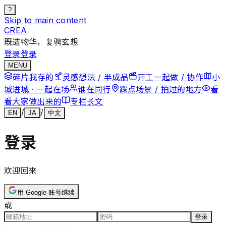
?
Skip to main content
CREA
既造物华，复骋玄想
登录
登录
MENU
碎片
我存的
灵感
想法 / 半成品
开工
一起做 / 协作
小
城
进城 · 一起在场
谁在
同行
踩点
场景 / 拍过的地方
看
看
大家做出来的
专栏
长文
/
/
EN
JA
中文
登录
欢迎回来
用 Google 账号继续
或
登录