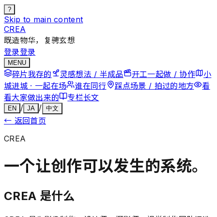
?
Skip to main content
CREA
既造物华，复骋玄想
登录
登录
MENU
碎片
我存的
灵感
想法 / 半成品
开工
一起做 / 协作
小
城
进城 · 一起在场
谁在
同行
踩点
场景 / 拍过的地方
看
看
大家做出来的
专栏
长文
/
/
EN
JA
中文
←
返回首页
CREA
一个让创作可以发生的系统。
CREA 是什么