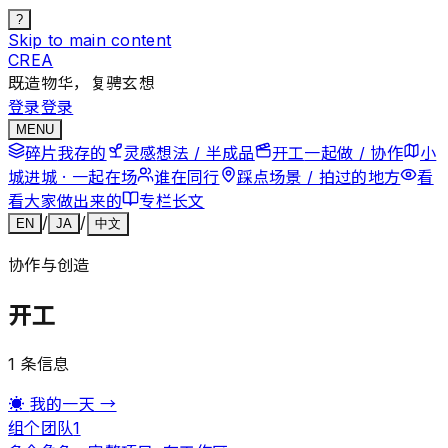
?
Skip to main content
CREA
既造物华，复骋玄想
登录
登录
MENU
碎片
我存的
灵感
想法 / 半成品
开工
一起做 / 协作
小
城
进城 · 一起在场
谁在
同行
踩点
场景 / 拍过的地方
看
看
大家做出来的
专栏
长文
/
/
EN
JA
中文
协作与创造
开工
1
条信息
☀
我的一天
→
组个团队
1