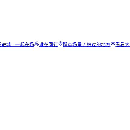
城
进城 · 一起在场
谁在
同行
踩点
场景 / 拍过的地方
看看
大
。