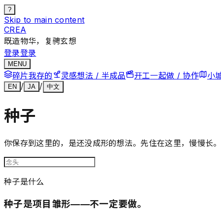
?
Skip to main content
CREA
既造物华，复骋玄想
登录
登录
MENU
碎片
我存的
灵感
想法 / 半成品
开工
一起做 / 协作
小
/
/
EN
JA
中文
种子
你保存到这里的，是还没成形的想法。先住在这里，慢慢长
种子是什么
种子是项目雏形——不一定要做。