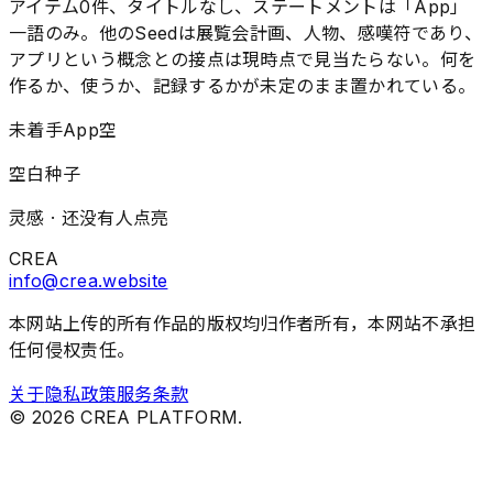
アイテム0件、タイトルなし、ステートメントは「App」
一語のみ。他のSeedは展覧会計画、人物、感嘆符であり、
アプリという概念との接点は現時点で見当たらない。何を
作るか、使うか、記録するかが未定のまま置かれている。
未着手
App
空
空白种子
灵感 ·
还没有人点亮
CREA
info@crea.website
本网站上传的所有作品的版权均归作者所有，本网站不承担
任何侵权责任。
关于
隐私政策
服务条款
©
2026
CREA PLATFORM.