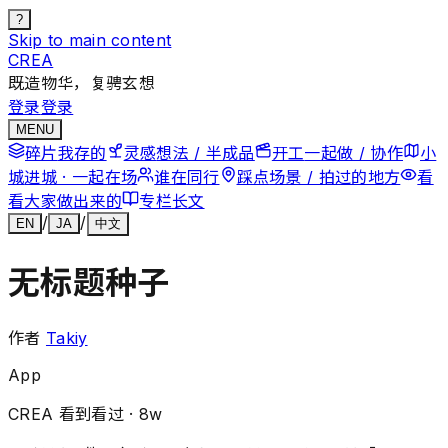
?
Skip to main content
CREA
既造物华，复骋玄想
登录
登录
MENU
碎片
我存的
灵感
想法 / 半成品
开工
一起做 / 协作
小
城
进城 · 一起在场
谁在
同行
踩点
场景 / 拍过的地方
看
看
大家做出来的
专栏
长文
/
/
EN
JA
中文
无标题种子
作者
Takiy
App
CREA 看到
看过 · 8w