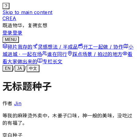
?
Skip to main content
CREA
既造物华，复骋玄想
登录
登录
MENU
碎片
我存的
灵感
想法 / 半成品
开工
一起做 / 协作
小
城
进城 · 一起在场
谁在
同行
踩点
场景 / 拍过的地方
看
看
大家做出来的
专栏
长文
/
/
EN
JA
中文
无标题种子
作者
Jin
等我的麻辣烫外卖中，木姜子口味，神一般的美味，没吃过
的有福了。
空白种子