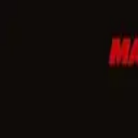
?
Skip to main content
CREA
既造物华，复骋玄想
登录
登录
MENU
碎片
我存的
灵感
想法 / 半成品
开工
一起做 / 协作
小
/
/
EN
JA
中文
←
返回主页