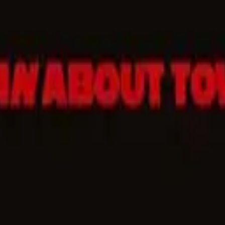
城
进城 · 一起在场
谁在
同行
踩点
场景 / 拍过的地方
看看
大