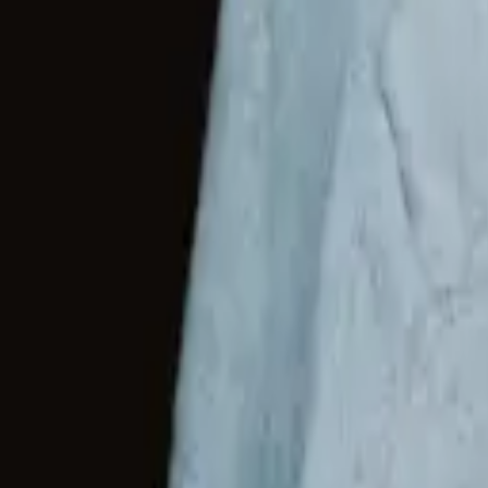
2
/
3