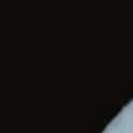
1
/
3