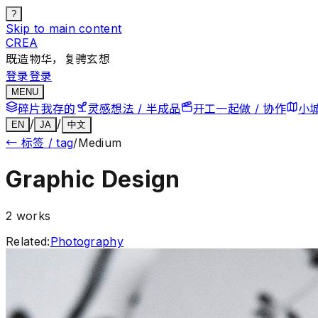
?
Skip to main content
CREA
既造物华，复骋玄想
登录
登录
MENU
碎片
我存的
灵感
想法 / 半成品
开工
一起做 / 协作
小
/
/
EN
JA
中文
←
标签 / tag
/
Medium
Graphic Design
2
works
Related:
Photography