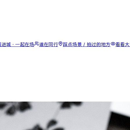
城
进城 · 一起在场
谁在
同行
踩点
场景 / 拍过的地方
看看
大