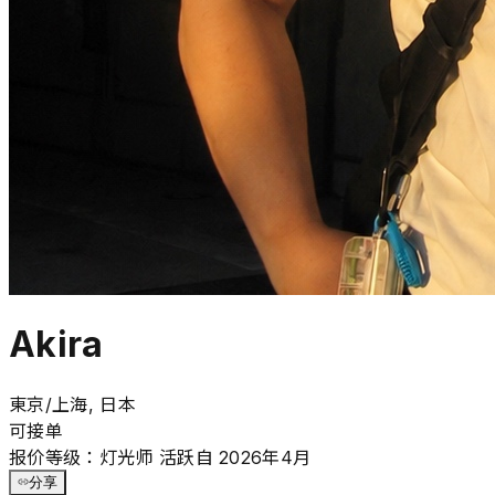
Akira
東京/上海, 日本
可接单
报价等级：
灯光师
活跃自 2026年4月
分享