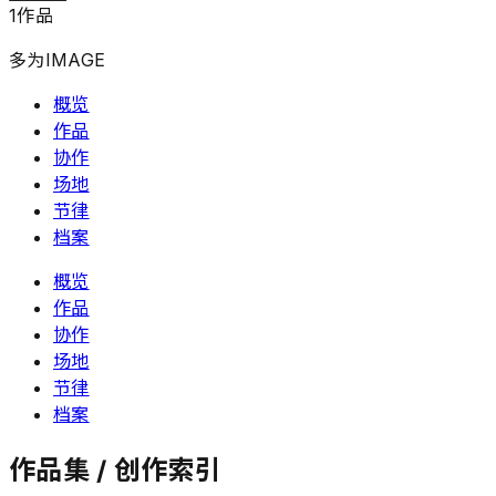
1
作品
多为
IMAGE
概览
作品
协作
场地
节律
档案
概览
作品
协作
场地
节律
档案
作品集 / 创作索引