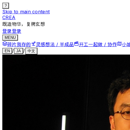
?
Skip to main content
CREA
既造物华，复骋玄想
登录
登录
MENU
碎片
我存的
灵感
想法 / 半成品
开工
一起做 / 协作
小
/
/
EN
JA
中文