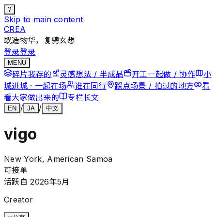
?
Skip to main content
CREA
既造物华，复骋玄想
登录
登录
MENU
碎片
我存的
灵感
想法 / 半成品
开工
一起做 / 协作
小
城
进城 · 一起在场
谁在
同行
踩点
场景 / 拍过的地方
看
看
大家做出来的
专栏
长文
/
/
EN
JA
中文
vigo
New York, American Samoa
可接单
活跃自 2026年5月
Creator