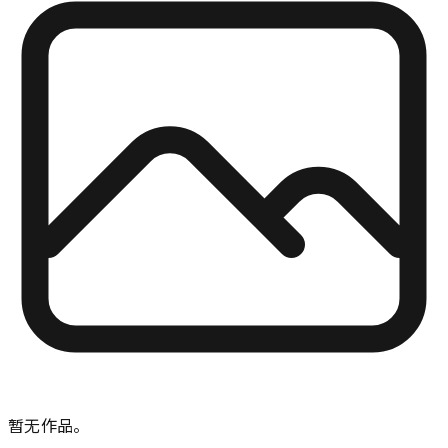
暂无作品。