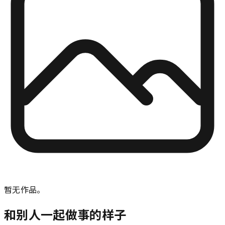
暂无作品。
和别人一起做事的样子