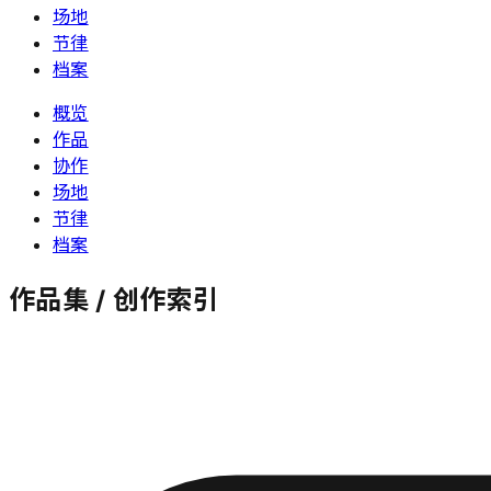
场地
节律
档案
概览
作品
协作
场地
节律
档案
作品集 / 创作索引