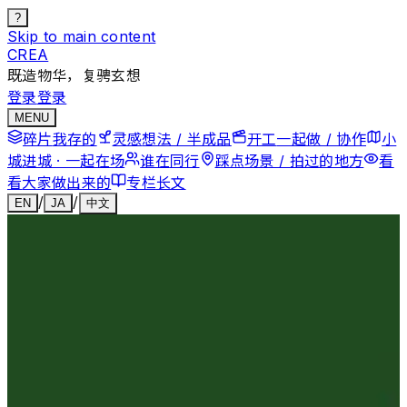
?
Skip to main content
CREA
既造物华，复骋玄想
登录
登录
MENU
碎片
我存的
灵感
想法 / 半成品
开工
一起做 / 协作
小
城
进城 · 一起在场
谁在
同行
踩点
场景 / 拍过的地方
看
看
大家做出来的
专栏
长文
/
/
EN
JA
中文