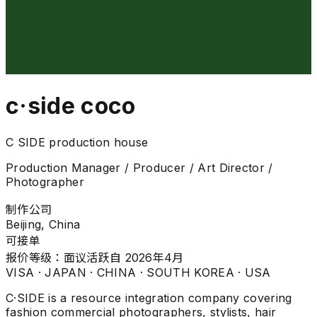
c·side coco
C SIDE production house
Production Manager / Producer / Art Director /
Photographer
制作公司
Beijing, China
可接单
报价等级：
面议
活跃自 2026年4月
VISA ·
JAPAN · CHINA · SOUTH KOREA · USA
C·SIDE is a resource integration company covering
fashion commercial photographers, stylists, hair