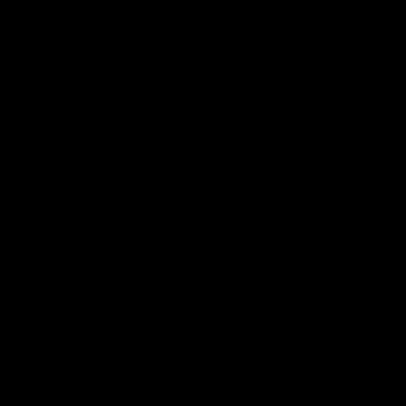
任何侵权责任。