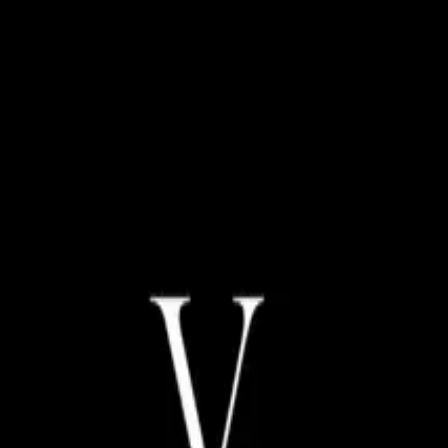
REATOR / DIRECTOR
す。 特にライブ映像制作に関しては、ドーム規模からライブ
さい。 そのほか、MVやPV、CM、3Dを含むCGなどあら