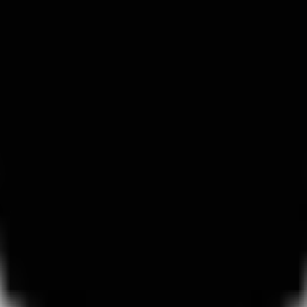
城
进城 · 一起在场
谁在
同行
踩点
场景 / 拍过的地方
看看
大