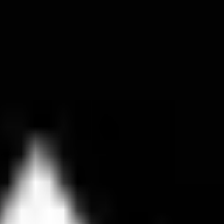
家做出来的
专栏
长文