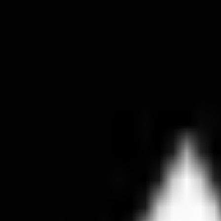
?
Skip to main content
CREA
既造物华，复骋玄想
登录
登录
MENU
碎片
我存的
灵感
想法 / 半成品
开工
一起做 / 协作
小
/
/
EN
JA
中文