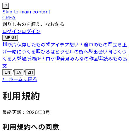
?
Skip to main content
CREA
創りしものを超え、なお創る
ログイン
ログイン
MENU
断片
保存したもの
アイデア
想い / 途中のもの
立ち上
げ
一緒につくる
ひろば
ピクセルの街へ
出会い
同じくつ
くる人
場所
場所 / ロケ
発見
みんなの作品
読みもの
長
文
/
/
EN
JA
ZH
←
ホームに戻る
利用規約
最終更新：2026年3月
利用規約への同意