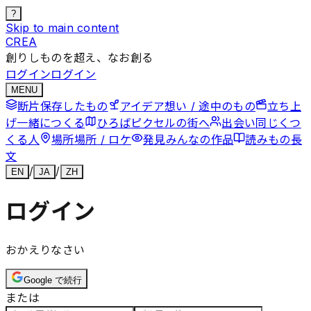
?
Skip to main content
CREA
創りしものを超え、なお創る
ログイン
ログイン
MENU
断片
保存したもの
アイデア
想い / 途中のもの
立ち上
げ
一緒につくる
ひろば
ピクセルの街へ
出会い
同じくつ
くる人
場所
場所 / ロケ
発見
みんなの作品
読みもの
長
文
/
/
EN
JA
ZH
ログイン
おかえりなさい
Google で続行
または