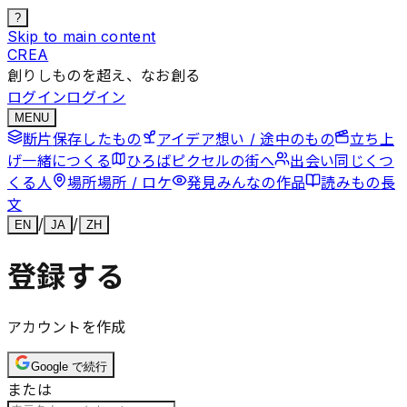
?
Skip to main content
CREA
創りしものを超え、なお創る
ログイン
ログイン
MENU
断片
保存したもの
アイデア
想い / 途中のもの
立ち上
げ
一緒につくる
ひろば
ピクセルの街へ
出会い
同じくつ
くる人
場所
場所 / ロケ
発見
みんなの作品
読みもの
長
文
/
/
EN
JA
ZH
登録する
アカウントを作成
Google で続行
または