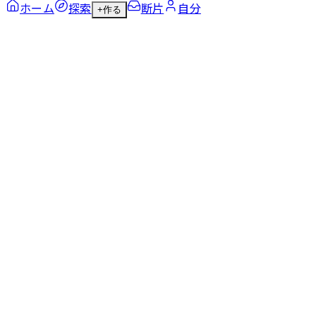
ホーム
探索
断片
自分
+
作る