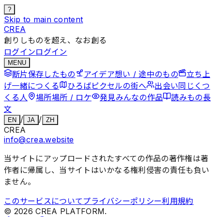
?
Skip to main content
CREA
創りしものを超え、なお創る
ログイン
ログイン
MENU
断片
保存したもの
アイデア
想い / 途中のもの
立ち上
げ
一緒につくる
ひろば
ピクセルの街へ
出会い
同じくつ
くる人
場所
場所 / ロケ
発見
みんなの作品
読みもの
長
文
/
/
EN
JA
ZH
CREA
info@crea.website
当サイトにアップロードされたすべての作品の著作権は著
作者に帰属し、当サイトはいかなる権利侵害の責任も負い
ません。
このサービスについて
プライバシーポリシー
利用規約
©
2026
CREA PLATFORM.