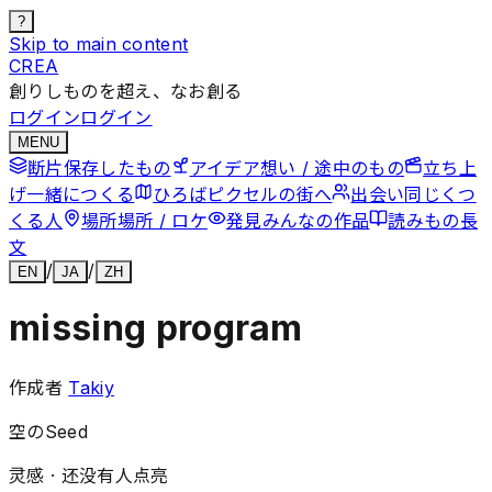
?
Skip to main content
CREA
創りしものを超え、なお創る
ログイン
ログイン
MENU
断片
保存したもの
アイデア
想い / 途中のもの
立ち上
げ
一緒につくる
ひろば
ピクセルの街へ
出会い
同じくつ
くる人
場所
場所 / ロケ
発見
みんなの作品
読みもの
長
文
/
/
EN
JA
ZH
missing program
作成者
Takiy
空のSeed
灵感 ·
还没有人点亮