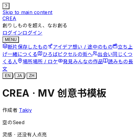
?
Skip to main content
CREA
創りしものを超え、なお創る
ログイン
ログイン
MENU
断片
保存したもの
アイデア
想い / 途中のもの
立ち上
げ
一緒につくる
ひろば
ピクセルの街へ
出会い
同じくつ
くる人
場所
場所 / ロケ
発見
みんなの作品
読みもの
長
文
/
/
EN
JA
ZH
CREA · MV 创意书模板
作成者
Takiy
空のSeed
灵感 ·
还没有人点亮