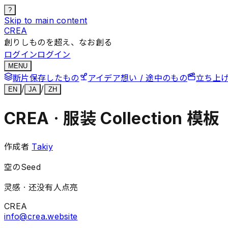
?
Skip to main content
CREA
創りしものを超え、なお創る
ログイン
ログイン
MENU
断片
保存したもの
アイデア
想い / 途中のもの
立ち上
/
/
EN
JA
ZH
CREA · 服装 Collection 模板
作成者
Takiy
空のSeed
灵感 ·
还没有人点亮
CREA
info@crea.website