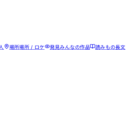
人
場所
場所 / ロケ
発見
みんなの作品
読みもの
長文