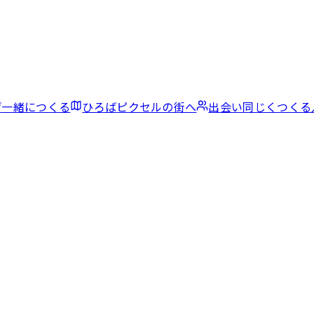
げ
一緒につくる
ひろば
ピクセルの街へ
出会い
同じくつくる