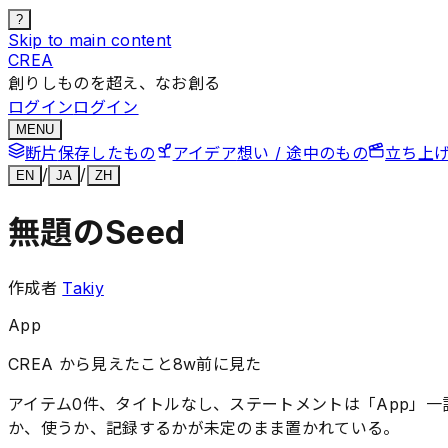
?
Skip to main content
CREA
創りしものを超え、なお創る
ログイン
ログイン
MENU
断片
保存したもの
アイデア
想い / 途中のもの
立ち上
/
/
EN
JA
ZH
無題のSeed
作成者
Takiy
App
CREA から見えたこと
8w前に見た
アイテム0件、タイトルなし、ステートメントは「App」
か、使うか、記録するかが未定のまま置かれている。