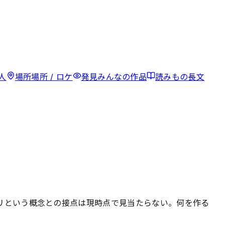
人
場所
場所 / ロケ
発見
みんなの作品
読みもの
長文
プリという概念との接点は現時点で見当たらない。何を作る