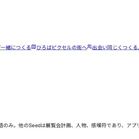
げ
一緒につくる
ひろば
ピクセルの街へ
出会い
同じくつくる
一語のみ。他のSeedは展覧会計画、人物、感嘆符であり、ア