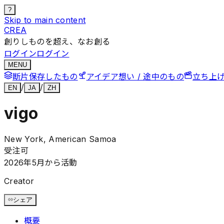
?
Skip to main content
CREA
創りしものを超え、なお創る
ログイン
ログイン
MENU
断片
保存したもの
アイデア
想い / 途中のもの
立ち上
/
/
EN
JA
ZH
vigo
New York, American Samoa
受注可
2026年5月から活動
Creator
シェア
概要