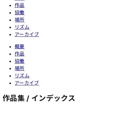
作品
協働
場所
リズム
アーカイブ
概要
作品
協働
場所
リズム
アーカイブ
作品集 / インデックス