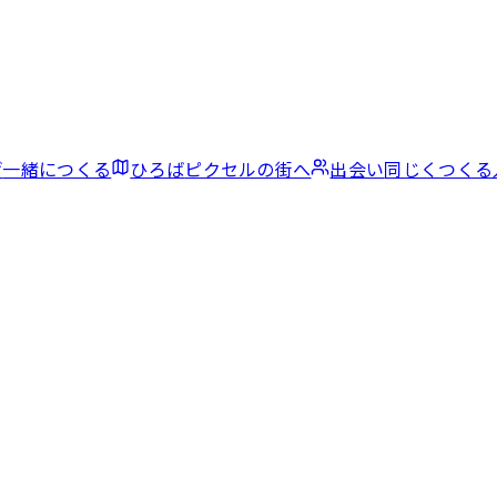
げ
一緒につくる
ひろば
ピクセルの街へ
出会い
同じくつくる