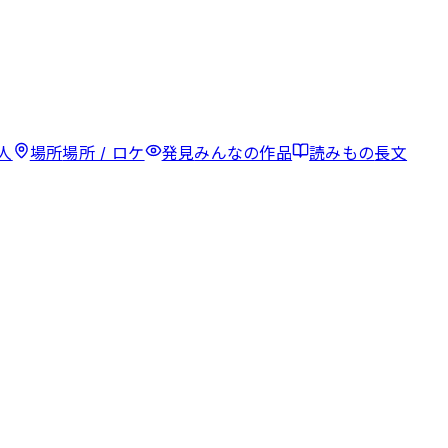
人
場所
場所 / ロケ
発見
みんなの作品
読みもの
長文