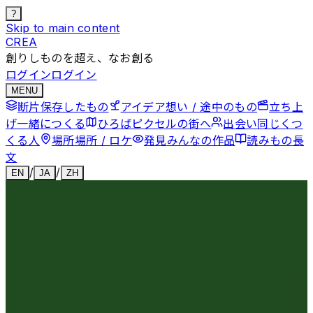
?
Skip to main content
CREA
創りしものを超え、なお創る
ログイン
ログイン
MENU
断片
保存したもの
アイデア
想い / 途中のもの
立ち上
げ
一緒につくる
ひろば
ピクセルの街へ
出会い
同じくつ
くる人
場所
場所 / ロケ
発見
みんなの作品
読みもの
長
文
/
/
EN
JA
ZH