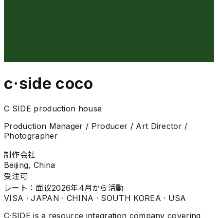
c·side coco
C SIDE production house
Production Manager / Producer / Art Director /
Photographer
制作会社
Beijing, China
受注可
レート：
面议
2026年4月から活動
VISA ·
JAPAN · CHINA · SOUTH KOREA · USA
C·SIDE is a resource integration company covering