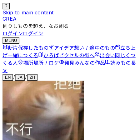
?
Skip to main content
CREA
創りしものを超え、なお創る
ログイン
ログイン
MENU
断片
保存したもの
アイデア
想い / 途中のもの
立ち上
げ
一緒につくる
ひろば
ピクセルの街へ
出会い
同じくつ
くる人
場所
場所 / ロケ
発見
みんなの作品
読みもの
長
文
/
/
EN
JA
ZH