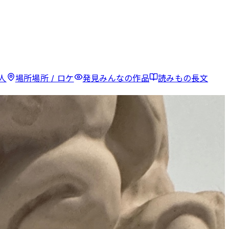
人
場所
場所 / ロケ
発見
みんなの作品
読みもの
長文