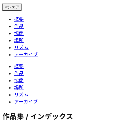
シェア
概要
作品
協働
場所
リズム
アーカイブ
概要
作品
協働
場所
リズム
アーカイブ
作品集 / インデックス