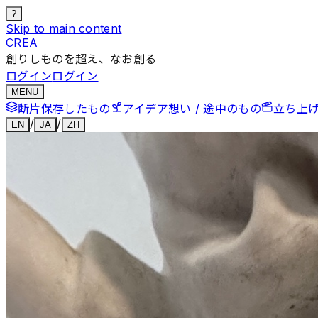
?
Skip to main content
CREA
創りしものを超え、なお創る
ログイン
ログイン
MENU
断片
保存したもの
アイデア
想い / 途中のもの
立ち上
/
/
EN
JA
ZH