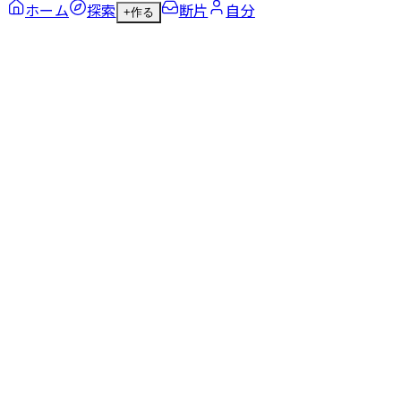
ホーム
探索
断片
自分
+
作る