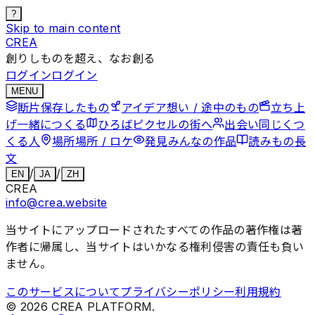
?
Skip to main content
CREA
創りしものを超え、なお創る
ログイン
ログイン
MENU
断片
保存したもの
アイデア
想い / 途中のもの
立ち上
げ
一緒につくる
ひろば
ピクセルの街へ
出会い
同じくつ
くる人
場所
場所 / ロケ
発見
みんなの作品
読みもの
長
文
/
/
EN
JA
ZH
CREA
info@crea.website
当サイトにアップロードされたすべての作品の著作権は著
作者に帰属し、当サイトはいかなる権利侵害の責任も負い
ません。
このサービスについて
プライバシーポリシー
利用規約
©
2026
CREA PLATFORM.