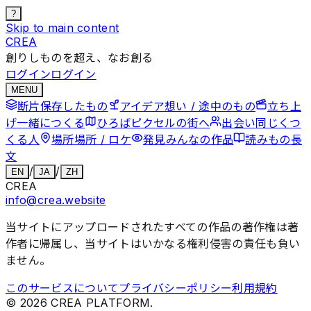
?
Skip to main content
CREA
創りしものを超え、なお創る
ログイン
ログイン
MENU
断片
保存したもの
アイデア
想い / 途中のもの
立ち上
げ
一緒につくる
ひろば
ピクセルの街へ
出会い
同じくつ
くる人
場所
場所 / ロケ
発見
みんなの作品
読みもの
長
文
/
/
EN
JA
ZH
CREA
info@crea.website
当サイトにアップロードされたすべての作品の著作権は著
作者に帰属し、当サイトはいかなる権利侵害の責任も負い
ません。
このサービスについて
プライバシーポリシー
利用規約
©
2026
CREA PLATFORM.