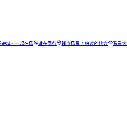
城
进城 · 一起在场
谁在
同行
踩点
场景 / 拍过的地方
看看
大