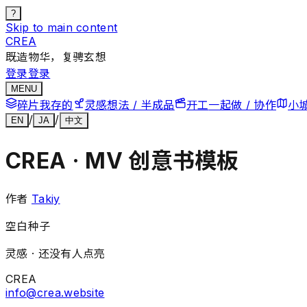
?
Skip to main content
CREA
既造物华，复骋玄想
登录
登录
MENU
碎片
我存的
灵感
想法 / 半成品
开工
一起做 / 协作
小
/
/
EN
JA
中文
CREA · MV 创意书模板
作者
Takiy
空白种子
灵感 ·
还没有人点亮
CREA
info@crea.website