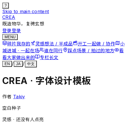
?
Skip to main content
CREA
既造物华，复骋玄想
登录
登录
MENU
碎片
我存的
灵感
想法 / 半成品
开工
一起做 / 协作
小
城
进城 · 一起在场
谁在
同行
踩点
场景 / 拍过的地方
看
看
大家做出来的
专栏
长文
/
/
EN
JA
中文
CREA · 字体设计模板
作者
Takiy
空白种子
灵感 ·
还没有人点亮