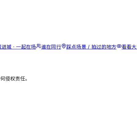
城
进城 · 一起在场
谁在
同行
踩点
场景 / 拍过的地方
看看
大
任何侵权责任。