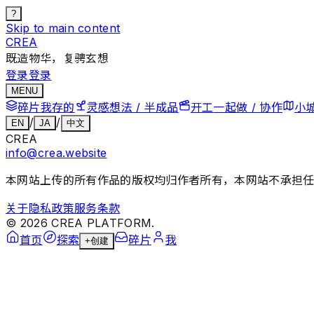
?
Skip to main content
CREA
既造物华，复骋玄想
登录
登录
MENU
碎片
我存的
灵感
想法 / 半成品
开工
一起做 / 协作
小
/
/
EN
JA
中文
CREA
info@crea.website
本网站上传的所有作品的版权均归作者所有，本网站不承担
关于
隐私政策
服务条款
©
2026
CREA PLATFORM.
首页
探索
碎片
我
+
创建