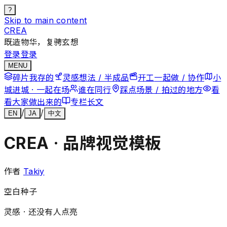
?
Skip to main content
CREA
既造物华，复骋玄想
登录
登录
MENU
碎片
我存的
灵感
想法 / 半成品
开工
一起做 / 协作
小
城
进城 · 一起在场
谁在
同行
踩点
场景 / 拍过的地方
看
看
大家做出来的
专栏
长文
/
/
EN
JA
中文
CREA · 品牌视觉模板
作者
Takiy
空白种子
灵感 ·
还没有人点亮