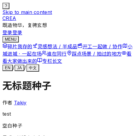
?
Skip to main content
CREA
既造物华，复骋玄想
登录
登录
MENU
碎片
我存的
灵感
想法 / 半成品
开工
一起做 / 协作
小
城
进城 · 一起在场
谁在
同行
踩点
场景 / 拍过的地方
看
看
大家做出来的
专栏
长文
/
/
EN
JA
中文
无标题种子
作者
Takiy
test
空白种子