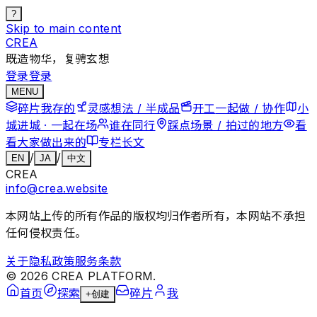
?
Skip to main content
CREA
既造物华，复骋玄想
登录
登录
MENU
碎片
我存的
灵感
想法 / 半成品
开工
一起做 / 协作
小
城
进城 · 一起在场
谁在
同行
踩点
场景 / 拍过的地方
看
看
大家做出来的
专栏
长文
/
/
EN
JA
中文
CREA
info@crea.website
本网站上传的所有作品的版权均归作者所有，本网站不承担
任何侵权责任。
关于
隐私政策
服务条款
©
2026
CREA PLATFORM.
首页
探索
碎片
我
+
创建