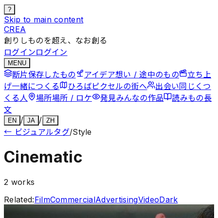
?
Skip to main content
CREA
創りしものを超え、なお創る
ログイン
ログイン
MENU
断片
保存したもの
アイデア
想い / 途中のもの
立ち上
げ
一緒につくる
ひろば
ピクセルの街へ
出会い
同じくつ
くる人
場所
場所 / ロケ
発見
みんなの作品
読みもの
長
文
/
/
EN
JA
ZH
←
ビジュアルタグ
/
Style
Cinematic
2
works
Related:
Film
Commercial
Advertising
Video
Dark