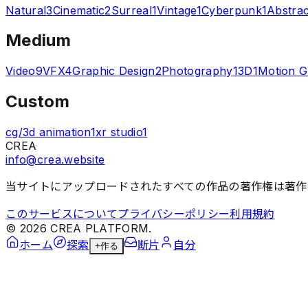
Natural
3
Cinematic
2
Surreal
1
Vintage
1
Cyberpunk
1
Abstrac
Medium
Video
9
VFX
4
Graphic Design
2
Photography
1
3D
1
Motion G
Custom
cg/3d animation
1
xr studio
1
CREA
info@crea.website
当サイトにアップロードされたすべての作品の著作権は著作
このサービスについて
プライバシーポリシー
利用規約
©
2026
CREA PLATFORM.
ホーム
探索
断片
自分
+
作る