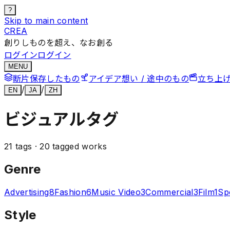
?
Skip to main content
CREA
創りしものを超え、なお創る
ログイン
ログイン
MENU
断片
保存したもの
アイデア
想い / 途中のもの
立ち上
/
/
EN
JA
ZH
ビジュアルタグ
21
tags ·
20
tagged works
Genre
Advertising
8
Fashion
6
Music Video
3
Commercial
3
Film
1
Sp
Style