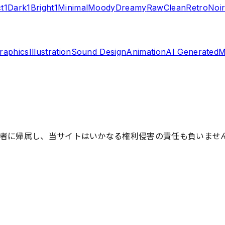
t
1
Dark
1
Bright
1
Minimal
Moody
Dreamy
Raw
Clean
Retro
Noi
raphics
Illustration
Sound Design
Animation
AI Generated
M
者に帰属し、当サイトはいかなる権利侵害の責任も負いませ