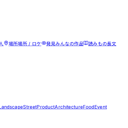
人
場所
場所 / ロケ
発見
みんなの作品
読みもの
長文
Landscape
Street
Product
Architecture
Food
Event