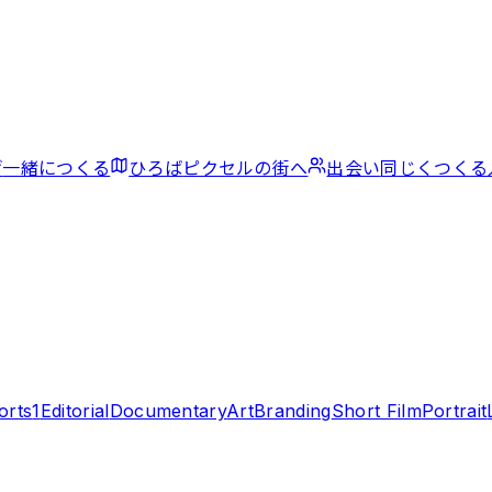
げ
一緒につくる
ひろば
ピクセルの街へ
出会い
同じくつくる
orts
1
Editorial
Documentary
Art
Branding
Short Film
Portrait