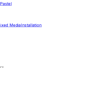
r
Pastel
ixed Media
Installation
ん。