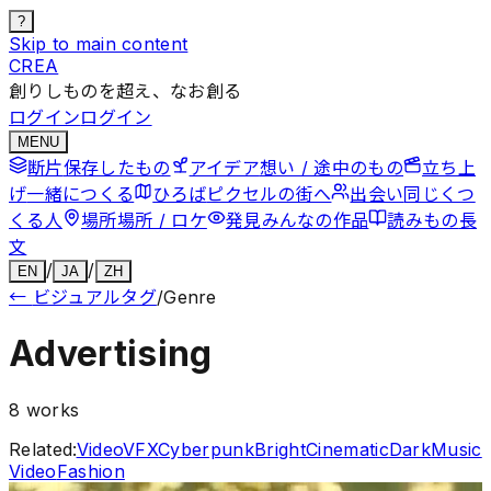
?
Skip to main content
CREA
創りしものを超え、なお創る
ログイン
ログイン
MENU
断片
保存したもの
アイデア
想い / 途中のもの
立ち上
げ
一緒につくる
ひろば
ピクセルの街へ
出会い
同じくつ
くる人
場所
場所 / ロケ
発見
みんなの作品
読みもの
長
文
/
/
EN
JA
ZH
←
ビジュアルタグ
/
Genre
Advertising
8
works
Related:
Video
VFX
Cyberpunk
Bright
Cinematic
Dark
Music
Video
Fashion