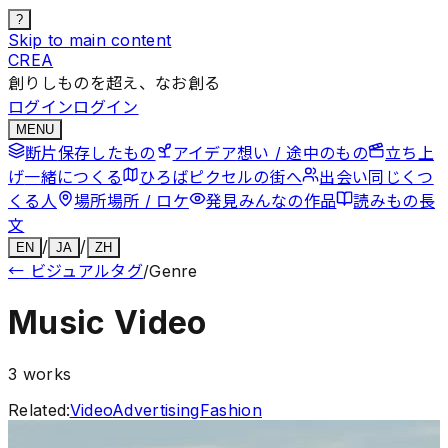
?
Skip to main content
CREA
創りしものを超え、なお創る
ログイン
ログイン
MENU
断片
保存したもの
アイデア
想い / 途中のもの
立ち上
げ
一緒につくる
ひろば
ピクセルの街へ
出会い
同じくつ
くる人
場所
場所 / ロケ
発見
みんなの作品
読みもの
長
文
/
/
EN
JA
ZH
←
ビジュアルタグ
/
Genre
Music Video
3
works
Related:
Video
Advertising
Fashion